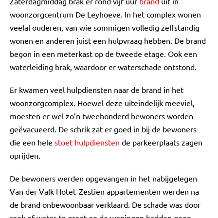
Zaterdagmiddag brak er rond vijf uur
brand
uit in
woonzorgcentrum De Leyhoeve. In het complex wonen
veelal ouderen, van wie sommigen volledig zelfstandig
wonen en anderen juist een hulpvraag hebben. De brand
begon in een meterkast op de tweede etage. Ook een
waterleiding brak, waardoor er waterschade ontstond.
Er kwamen veel hulpdiensten naar de brand in het
woonzorgcomplex. Hoewel deze uiteindelijk meeviel,
moesten er wel zo’n tweehonderd bewoners worden
geëvacueerd. De schrik zat er goed in bij de bewoners
die een hele
stoet hulpdiensten
de parkeerplaats zagen
oprijden.
De bewoners werden opgevangen in het nabijgelegen
Van der Valk Hotel. Zestien appartementen werden na
de brand onbewoonbaar verklaard. De schade was door
rook of water te groot en de woningen hadden geen