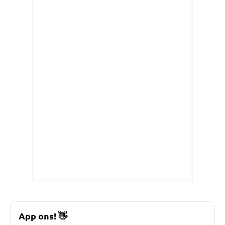
App ons!
👋