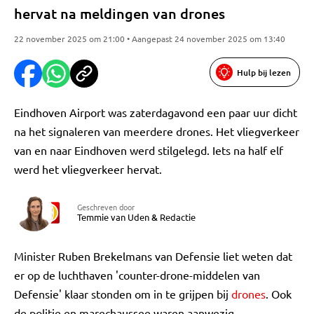
hervat na meldingen van drones
22 november 2025 om 21:00 • Aangepast 24 november 2025 om 13:40
Hulp bij lezen
Eindhoven Airport was zaterdagavond een paar uur dicht
na het signaleren van meerdere drones. Het vliegverkeer
van en naar Eindhoven werd stilgelegd. Iets na half elf
werd het vliegverkeer hervat.
Geschreven door
Temmie van Uden
&
Redactie
Minister Ruben Brekelmans van Defensie liet weten dat
er op de luchthaven 'counter-drone-middelen van
Defensie' klaar stonden om in te grijpen bij
drones
. Ook
de politie en marechaussee waren aanwezig.