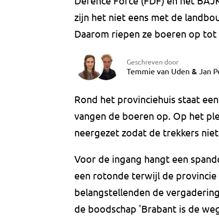
Defence Force (FDF) en het BAJK
zijn het niet eens met de landbo
Daarom riepen ze boeren op tot 
Geschreven door
&
Temmie van Uden
Jan P
Rond het provinciehuis staat een
vangen de boeren op. Op het plei
neergezet zodat de trekkers nie
Voor de ingang hangt een spando
een rotonde terwijl de provincie a
belangstellenden de vergaderin
de boodschap 'Brabant is de weg