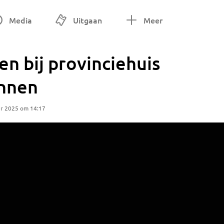
Media
Uitgaan
Meer
n bij provinciehuis
annen
r 2025 om 14:17