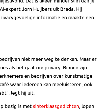
kjesavond. Dat is alleen minder slim dan je
AI-expert Jorn Huijbers uit Breda. Hij
rivacygevoelige informatie en maakte een
bedrijven niet meer weg te denken. Maar er
sues als het gaat om privacy. Binnen zijn
 werknemers en bedrijven over kunstmatige
n café waar iedereen kan meeluisteren, ook
t", legt hij uit.
op bezig is met
sinterklaasgedichten
, lopen