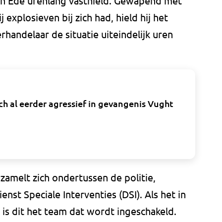
 in Ede urenlang vasthield. Gewapend met
xplosieven bij zich had, hield hij het
handelaar de situatie uiteindelijk uren
ch al eerder agressief in gevangenis Vught
zamelt zich ondertussen de politie,
st Speciale Interventies (DSI). Als het in
 is dit het team dat wordt ingeschakeld.