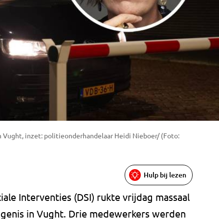
n Vught, inzet: politieonderhandelaar Heidi Nieboer/ (Foto:
Hulp bij lezen
ale Interventies (DSI) rukte vrijdag massaal
vangenis in Vught. Drie medewerkers werden