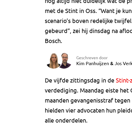
nog altijd niet duidelijk wat de 
met de Stint in Oss. “Want je ku
scenario’s boven redelijke twijfel
gebeurd”, zei hij dinsdag na aflo
Bosch.
Geschreven door
&
Kim Panhuijzen
Jos Verk
De vijfde zittingsdag in de
Stint-
verdediging. Maandag eiste het O
maanden gevangenisstraf tegen d
hielden vier advocaten hun pleidoo
alle onderdelen.