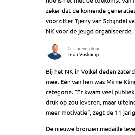
hoe is het met de toekomst van he
zeker dat de komende generaties 
voorzitter Tjerry van Schijndel 
NK voor de jeugd organiseerde.
Geschreven door
Leon Voskamp
Bij het NK in Volkel deden zaterd
mee. Eén van hen was Mirne Kling,
categorie. “Er kwam veel publiek 
druk op zou leveren, maar uitei
meer motivatie”, zegt de 11-jarig
De nieuwe bronzen medaille leve