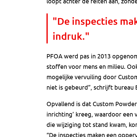
loopt achter de feiten aan, zonder
"De inspecties ma
indruk."
PFOA werd pas in 2013 opgenomen
stoffen voor mens en milieu. O
mogelijke vervuiling door Custo
niet is gebeurd”, schrijft bureau
Opvallend is dat Custom Powders 
inrichting’ kreeg, waardoor een 
die wijziging tot stand kwam, ko
“De inspecties maken een opperv