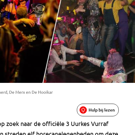
herd, De Merx en De Hooikar
Hulp bij lezen
p zoek naar de officiële 3 Uurkes Vurraf
n streden elf horecagelegenheden om deze