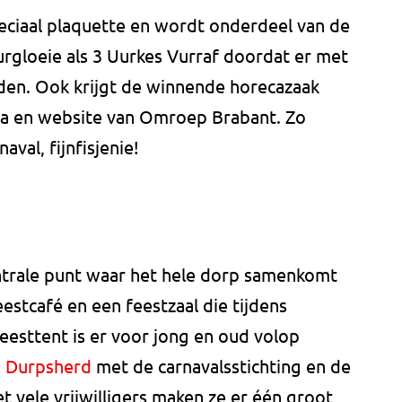
eciaal plaquette en wordt onderdeel van de
rgloeie als 3 Uurkes Vurraf doordat er met
den. Ook krijgt de winnende horecazaak
ia en website van Omroep Brabant. Zo
val, fijnfisjenie!
entrale punt waar het hele dorp samenkomt
estcafé en een feestzaal die tijdens
feesttent is er voor jong en oud volop
 Durpsherd
met de carnavalsstichting en de
 vele vrijwilligers maken ze er één groot