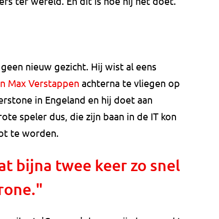
s ter wereld. En dit is hoe hij het doet.
geen nieuw gezicht. Hij wist al eens
an Max Verstappen
achterna te vliegen op
verstone in Engeland en hij doet aan
rote speler dus, die zijn baan in de IT kon
ot te worden.
t bijna twee keer zo snel
rone."