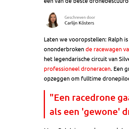
een van de beste dronebestuurder
Geschreven door
Carlijn Kösters
Laten we vooropstellen: Ralph is 
ononderbroken
de racewagen v
het legendarische circuit van Sil
professioneel droneracen
. Een g
opzeggen om fulltime dronepilo
"Een racedrone gaa
als een 'gewone' d