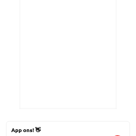
App ons!
👋