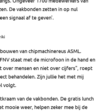
langs. Ongeveer 1700 medewerkers van
zen. De vakbonden zetten in op nul
een signaal af te geven'.
iki
ebouwen van chipmachinereus ASML.
FNV staat met de microfoon in de hand en
t over mensen en niet over cijfers", roept
ct behandelen. Zijn jullie het met mij
l volgt.
ietkraam van de vakbonden. De gratis lunch
t mooie weer, helpen zeker mee bij de