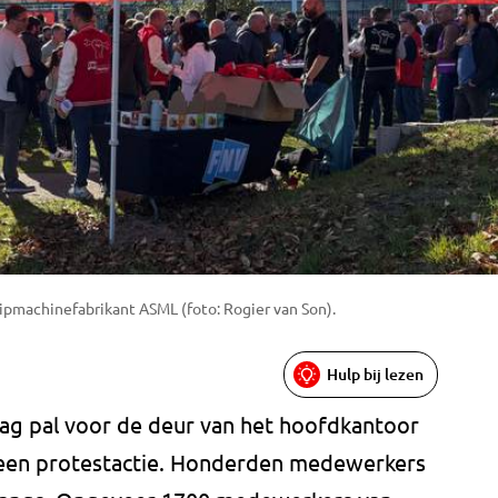
machinefabrikant ASML (foto: Rogier van Son).
Hulp bij lezen
g pal voor de deur van het hoofdkantoor
een protestactie. Honderden medewerkers