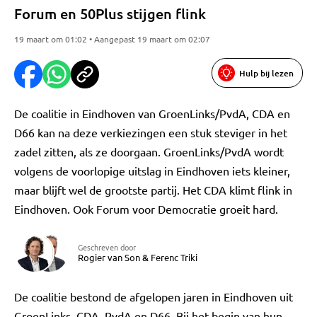
Forum en 50Plus stijgen flink
19 maart om 01:02 • Aangepast 19 maart om 02:07
Hulp bij lezen
De coalitie in Eindhoven van GroenLinks/PvdA, CDA en
D66 kan na deze verkiezingen een stuk steviger in het
zadel zitten, als ze doorgaan. GroenLinks/PvdA wordt
volgens de voorlopige uitslag in Eindhoven iets kleiner,
maar blijft wel de grootste partij. Het CDA klimt flink in
Eindhoven. Ook Forum voor Democratie groeit hard.
Geschreven door
Rogier van Son
&
Ferenc Triki
De coalitie bestond de afgelopen jaren in Eindhoven uit
GroenLinks, CDA, PvdA en D66. Bij het begin van hun