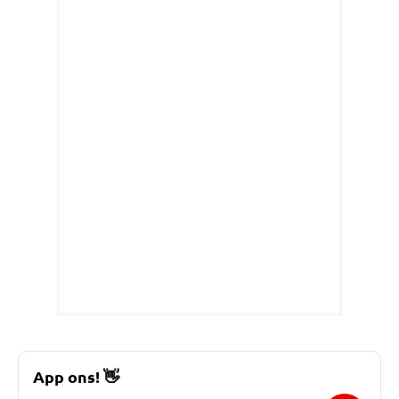
App ons!
👋