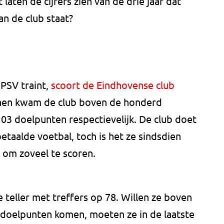
 laten de cijfers zien van de drie jaar dat
an de club staat?
PSV traint,
scoort de Eindhovense club
enen kwam de club boven de honderd
 103 doelpunten respectievelijk. De club doet
etaalde voetbal, toch is het ze sindsdien
 om zoveel te scoren.
 teller met treffers op 78. Willen ze boven
doelpunten komen, moeten ze in de laatste