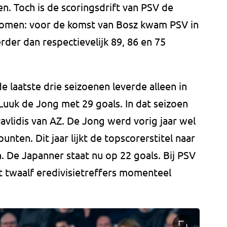
len. Toch is de scoringsdrift van PSV de
enomen: voor de komst van Bosz kwam PSV in
erder dan respectievelijk 89, 86 en 75
 laatste drie seizoenen leverde alleen in
Luuk de Jong met 29 goals. In dat seizoen
Pavlidis van AZ. De Jong werd vorig jaar wel
nten. Dit jaar lijkt de topscorerstitel naar
 De Japanner staat nu op 22 goals. Bij PSV
et twaalf eredivisietreffers momenteel