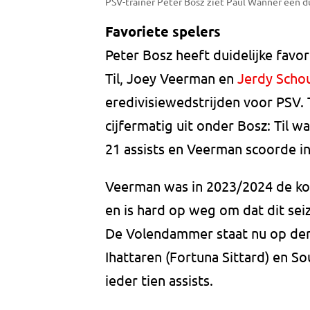
PSV-trainer Peter Bosz ziet Paul Wanner een due
Favoriete spelers
Peter Bosz heeft duidelijke favori
Til, Joey Veerman en
Jerdy Scho
eredivisiewedstrijden voor PSV.
cijfermatig uit onder Bosz: Til w
21 assists en Veerman scoorde in
Veerman was in 2023/2024 de koni
en is hard op weg om dat dit se
De Volendammer staat nu op der
Ihattaren (Fortuna Sittard) en So
ieder tien assists.