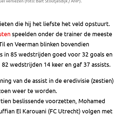
l verliezen (foto: Bart Stoutjesdijk / ANP).
eten die hij het liefste het veld opstuurt.
uten
speelden onder de trainer de meeste
Til en Veerman blinken bovendien
as in 85 wedstrijden goed voor 32 goals en
 82 wedstrijden 14 keer en gaf 37 assists.
ng van de assist in de eredivisie (zestien)
izoen weer te worden.
tien beslissende voorzetten, Mohamed
uffian El Karouani (FC Utrecht) volgen met