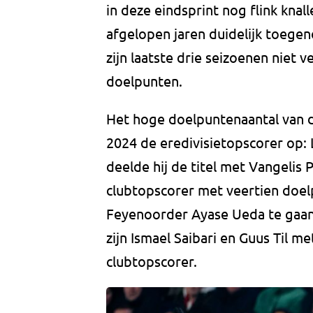
in deze eindsprint nog flink knal
afgelopen jaren duidelijk toeg
zijn laatste drie seizoenen niet v
doelpunten.
Het hoge doelpuntenaantal van de
2024 de eredivisietopscorer op: 
deelde hij de titel met Vangelis 
clubtopscorer met veertien doelpu
Feyenoorder Ayase Ueda te gaan.
zijn Ismael Saibari en Guus Til m
clubtopscorer.