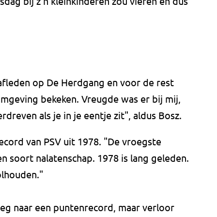
asdag bij z'n kleinkinderen zou vieren en dus
tafleden op De Herdgang en voor de rest
 omgeving bekeken. Vreugde was er bij mij,
rdreven als je in je eentje zit", aldus Bosz.
record van PSV uit 1978. "De vroegste
en soort nalatenschap. 1978 is lang geleden.
olhouden."
weg naar een puntenrecord, maar verloor