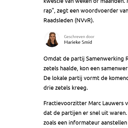
kwestie van weken of maanden. M
rap", zegt een woordvoerder va
Raadsleden (NVvR).
Geschreven door
Marieke Smid
Omdat de partij Samenwerking Re
zetels haalde, kon een samenwer
De lokale partij vormt de komend
drie zetels kreeg.
Fractievoorzitter Marc Lauwers 
dat de partijen er snel uit war
zoals een informateur aanstelle