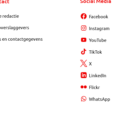
Social Media
tact
e redactie
Facebook
overslaggevers
Instagram
s en contactgegevens
YouTube
TikTok
X
LinkedIn
Flickr
WhatsApp