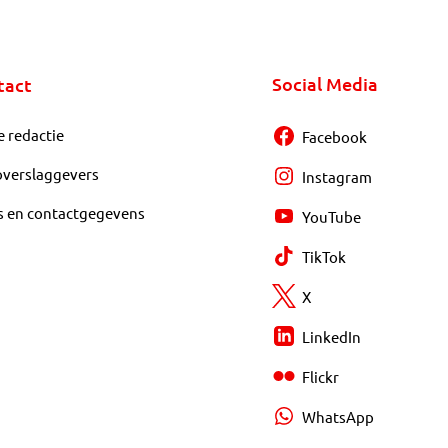
Social Media
tact
e redactie
Facebook
overslaggevers
Instagram
s en contactgegevens
YouTube
TikTok
X
LinkedIn
Flickr
WhatsApp