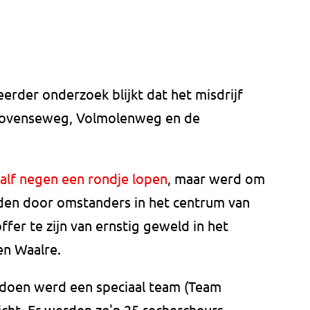
eerder onderzoek blijkt dat het misdrijf
khovenseweg, Volmolenweg en de
alf negen een rondje lopen
, maar werd om
den door omstanders in het centrum van
fer te zijn van ernstig geweld in het
en Waalre.
doen werd een speciaal team (Team
cht. Er werden zo'n 25 rechercheurs