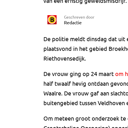
van een ernstig geweldsmisdrijf.
Geschreven door
Redactie
De politie meldt dinsdag dat uit 
plaatsvond in het gebied Broe
Riethovensedijk.
De vrouw ging op 24 maart
om h
half twaalf hevig ontdaan gevon
Waalre. De vrouw gaf aan slachtof
buitengebied tussen Veldhoven 
Om meteen groot onderzoek te 
Grootschalige Opsporing) opgeri