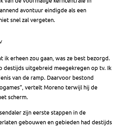
k van de voormalige kerncentrale in
pannend avontuur eindigde als een
niet snel zal vergeten.
V
t ik erheen zou gaan, was ze best bezorgd.
p destijds uitgebreid meegekregen op tv. Ik
denis van de ramp. Daarvoor bestond
eogames”, vertelt Moreno terwijl hij de
 het scherm.
sendaler zijn eerste stappen in de
verlaten gebouwen en gebieden had destijds