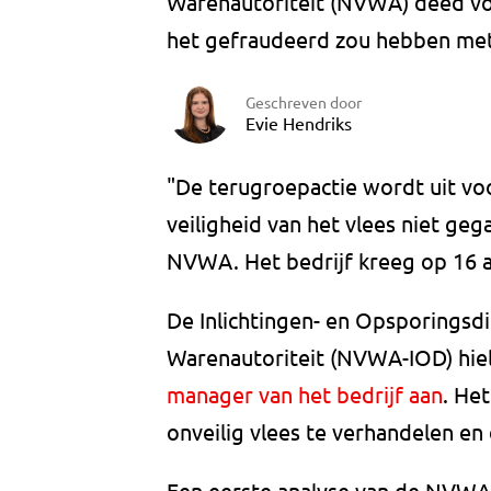
Warenautoriteit (NVWA) deed vor
het gefraudeerd zou hebben met
Geschreven door
Evie Hendriks
"De terugroepactie wordt uit vo
veiligheid van het vlees niet g
NVWA. Het bedrijf kreeg op 16 ap
De Inlichtingen- en Opsporingsd
Warenautoriteit (NVWA-IOD) hie
manager van het bedrijf aan
. He
onveilig vlees te verhandelen en
Een eerste analyse van de NVWA w