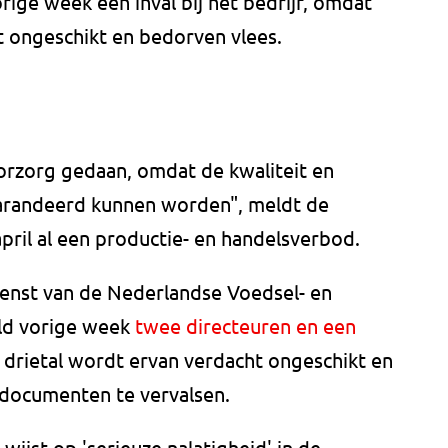
ige week een inval bij het bedrijf, omdat
 ongeschikt en bedorven vlees.
orzorg gedaan, omdat de kwaliteit en
egarandeerd kunnen worden", meldt de
ril al een productie- en handelsverbod.
ienst van de Nederlandse Voedsel- en
ld vorige week
twee directeuren en een
t drietal wordt ervan verdacht ongeschikt en
 documenten te vervalsen.
ijst op 'serieuze nalatigheid' in de