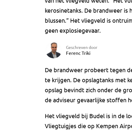
van het vliegveld weten. “Het vu
kerosinetanks. De brandweer is h
blussen.” Het vliegveld is ontr
geen explosiegevaar.
Geschreven door
Ferenc Triki
De brandweer probeert tegen d
te krijgen. De opslagtanks met ke
opslag bevindt zich onder de g
de adviseur gevaarlijke stoffen 
Het vliegveld bij Budel is in de
Vliegtuigjes die op Kempen Airpo