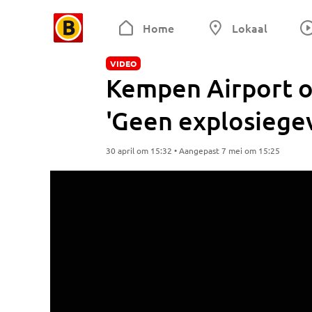
Home
Lokaal
VIDEO
Kempen Airport o
'Geen explosiege
30 april om 15:32 • Aangepast 7 mei om 15:25