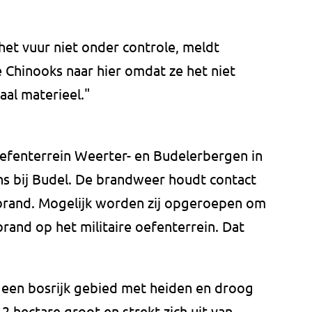
het vuur niet onder controle, meldt
Chinooks naar hier omdat ze het niet
al materieel."
oefenterrein Weerter- en Budelerbergen in
ns bij Budel. De brandweer houdt contact
 brand. Mogelijk worden zij opgeroepen om
brand op het militaire oefenterrein. Dat
 een bosrijk gebied met heiden en droog
2 hectare groot en strekt zich uit van