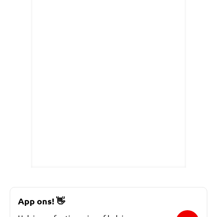
App ons!
👋