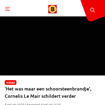
VIDEO
'Het was maar een schoorsteenbrandje',
Cornelis Le Mair schildert verder
4 mei om 16:00 • Aangepast 4 mei om 16:30