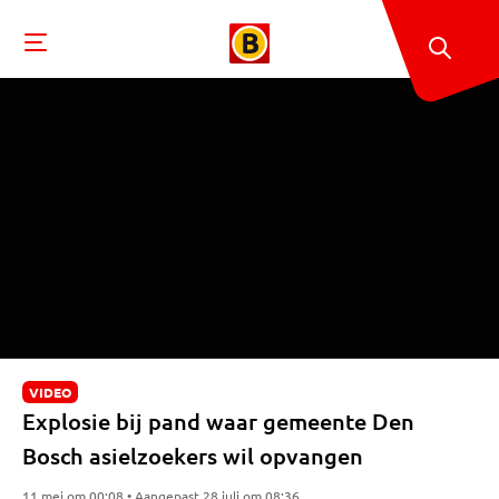
VIDEO
Explosie bij pand waar gemeente Den
Bosch asielzoekers wil opvangen
11 mei om 00:08 • Aangepast 28 juli om 08:36