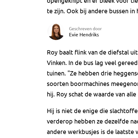
opengeknipt en er bleek voor t
te zijn. Ook bij andere bussen i
Geschreven door
Evie Hendriks
Roy baalt flink van de diefstal u
Vinken. In de bus lag veel gere
tuinen. "Ze hebben drie heggensc
soorten boormachines meegenome
hij. Roy schat de waarde van all
Hij is niet de enige die slachtoff
verderop hebben ze dezelfde nac
andere werkbusjes is de laatste