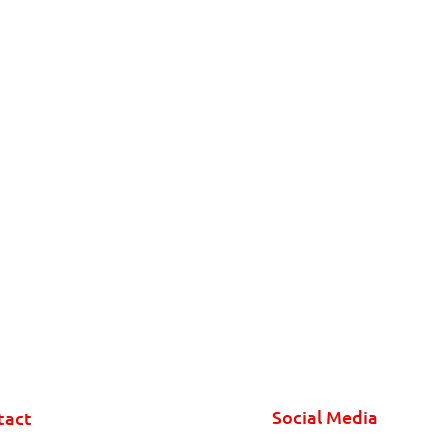
Social Media
tact