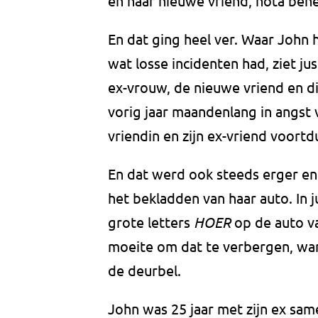
en haar nieuwe vriend, nota bene 
En dat ging heel ver. Waar John 
wat losse incidenten had, ziet jus
ex-vrouw, de nieuwe vriend en di
vorig jaar maandenlang in angst v
vriendin en zijn ex-vriend voortd
En dat werd ook steeds erger en
het bekladden van haar auto. In j
grote letters
HOER
op de auto v
moeite om dat te verbergen, wan
de deurbel.
John was 25 jaar met zijn ex sa