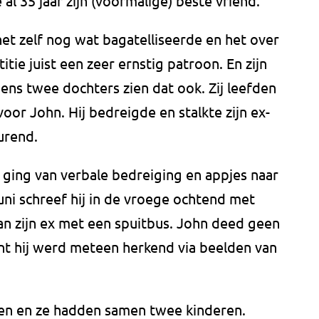
al 35 jaar zijn (voormalige) beste vriend.
het zelf nog wat bagatelliseerde en het over
titie juist een zeer ernstig patroon. En zijn
ens twee dochters zien dat ook. Zij leefden
oor John. Hij bedreigde en stalkte zijn ex-
urend.
 ging van verbale bedreiging en appjes naar
uni schreef hij in de vroege ochtend met
an zijn ex met een spuitbus. John deed geen
t hij werd meteen herkend via beelden van
men en ze hadden samen twee kinderen.