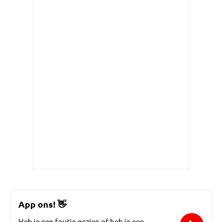
App ons!
👋
Heb je een foutje gezien of heb je een