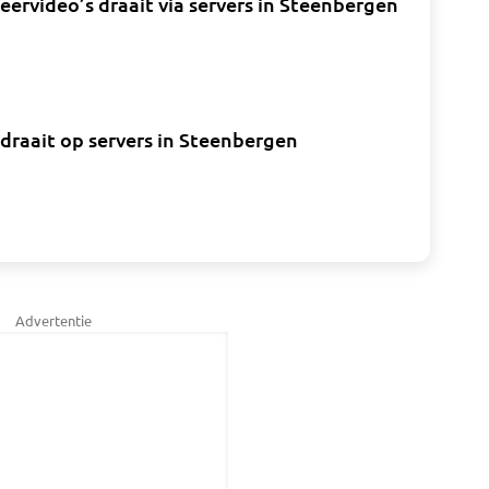
ervideo’s draait via servers in Steenbergen
 draait op servers in Steenbergen
Advertentie