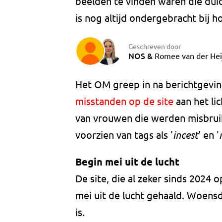
beelden te vinden waren die dui
is nog altijd ondergebracht bij 
Geschreven door
NOS
&
Romee van der Hei
Het OM greep in na berichtgevi
misstanden op de site
aan het li
van vrouwen die werden misbrui
voorzien van tags als '
incest
' en '
Begin mei uit de lucht
De site, die al zeker sinds 2024 
mei uit de lucht gehaald. Woen
is.