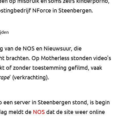
den op misbruik en soms zelfs kinderporno,
hostingbedrijf NForce in Steenbergen.
jden
ng van de NOS en Nieuwsuur, die
cht brachten. Op Motherless stonden video's
kt of zonder toestemming gefilmd, vaak
rape
' (verkrachting).
op een server in Steenbergen stond, is begin
sdag meldt de
NOS
dat de site weer online