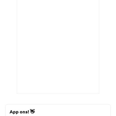
App ons!
👋