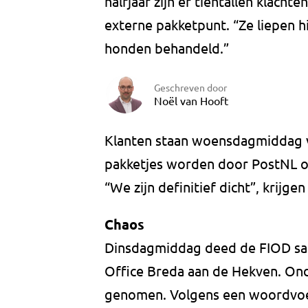
halfjaar zijn er tientallen klacht
externe pakketpunt. “Ze liepen 
honden behandeld.”
Geschreven door
Noël van Hooft
Klanten staan woensdagmiddag v
pakketjes worden door PostNL 
“We zijn definitief dicht”, krijge
Chaos
Dinsdagmiddag deed de FIOD same
Office Breda aan de Hekven. Ond
genomen. Volgens een woordvoe