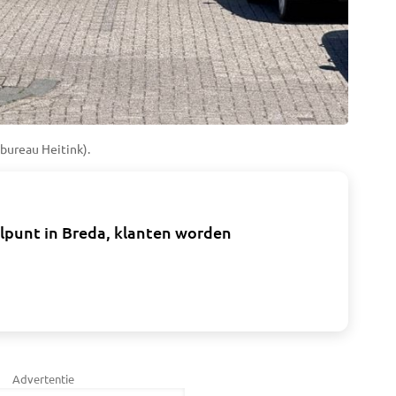
sbureau Heitink).
alpunt in Breda, klanten worden
Advertentie