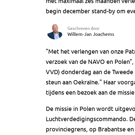
met maximaal zes maanden verleng
begin december stand-by om even
Geschreven door
Willem-Jan Joachems
"Met het verlengen van onze Pat
verzoek van de NAVO en Polen", sc
VVD) donderdag aan de Tweede K
steun aan Oekraïne." Haar voorg
tijdens een bezoek aan de missie
De missie in Polen wordt uitge
Luchtverdedigingscommando. De 
provinciegrens, op Brabantse e