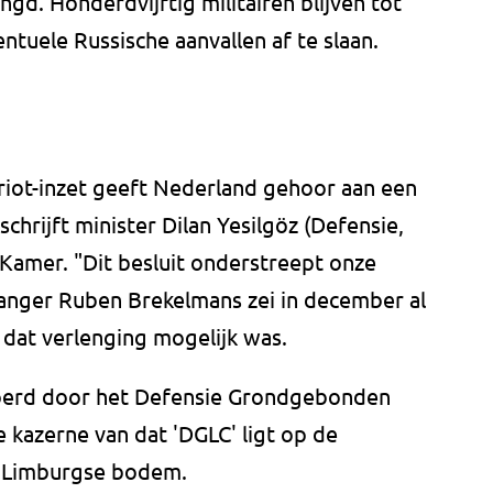
d. Honderdvijftig militairen blijven tot
tuele Russische aanvallen af te slaan.
riot-inzet geeft Nederland gehoor aan een
hrijft minister Dilan Yesilgöz (Defensie,
amer. "Dit besluit onderstreept onze
anger Ruben Brekelmans zei in december al
 dat verlenging mogelijk was.
voerd door het Defensie Grondgebonden
kazerne van dat 'DGLC' ligt op de
n Limburgse bodem.