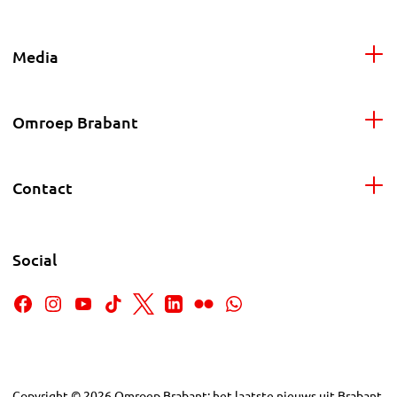
Media
Omroep Brabant
Contact
Social
Copyright
©
2026
Omroep Brabant: het laatste nieuws uit Brabant,