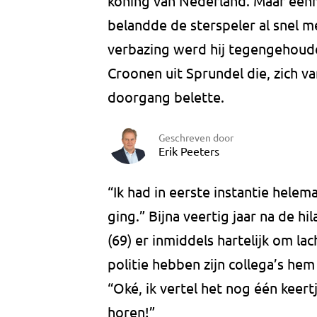
koning van Nederland. Maar eenm
belandde de sterspeler al snel m
verbazing werd hij tegengehoude
Croonen uit Sprundel die, zich 
doorgang belette.
Geschreven door
Erik Peeters
“Ik had in eerste instantie hele
ging.” Bijna veertig jaar na de hi
(69) er inmiddels hartelijk om lac
politie hebben zijn collega’s hem
“Oké, ik vertel het nog één keert
horen!”