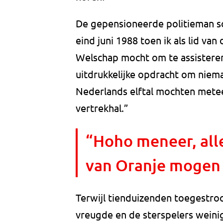
De gepensioneerde politieman sch
eind juni 1988 toen ik als lid va
Welschap mocht om te assisteren
uitdrukkelijke opdracht om niema
Nederlands elftal mochten metee
vertrekhal.”
“Hoho meneer, all
van Oranje mogen 
Terwijl tienduizenden toegestro
vreugde en de sterspelers wein