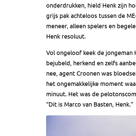
onderdrukken, hield Henk zijn h
grijs pak achteloos tussen de ME
meneer, alleen spelers en begel
Henk resoluut.
Vol ongeloof keek de jongeman H
bejubeld, herkend en zelfs aanb
nee, agent Croonen was bloedser
het ongemakkelijke moment waar
minuut. Het was de pelotonscomm
“Dit is Marco van Basten, Henk.”