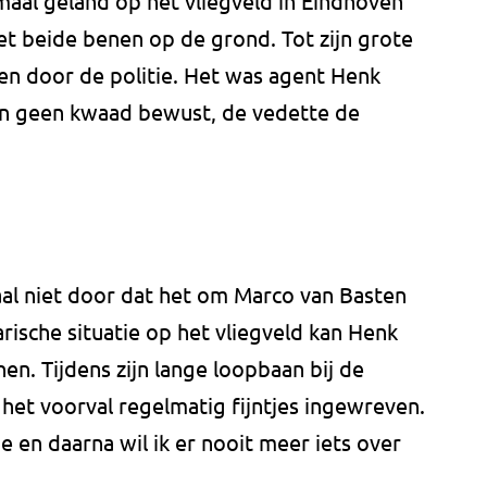
aal geland op het vliegveld in Eindhoven
et beide benen op de grond. Tot zijn grote
n door de politie. Het was agent Henk
van geen kwaad bewust, de vedette de
maal niet door dat het om Marco van Basten
larische situatie op het vliegveld kan Henk
hen. Tijdens zijn lange loopbaan bij de
 het voorval regelmatig fijntjes ingewreven.
je en daarna wil ik er nooit meer iets over