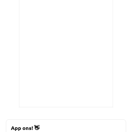
App ons!
👋