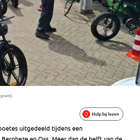
agram).
Hulp bij lezen
boetes uitgedeeld tijdens een
 Bernheze en Oss. Meer dan de helft van de