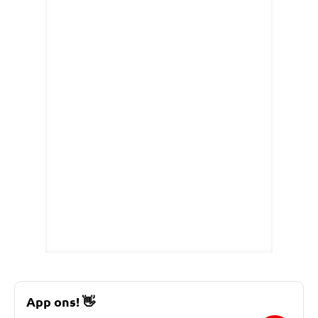
App ons!
👋