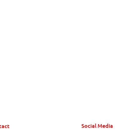
Social Media
tact