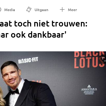
Media
Uitgaan
Meer
aat toch niet trouwen:
aar ook dankbaar'