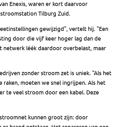
an Enexis, waren er kort daarvoor
troomstation Tilburg Zuid.
tinstellingen gewijzigd", vertelt hij. "Een
ting door die vijf keer hoger lag dan de
et netwerk léék daardoor overbelast, maar
drijven zonder stroom zet is uniek. "Als het
e raken, moeten we snel ingrijpen. Als het
 er te veel stroom door een kabel. Deze
stroomnet kunnen groot zijn: door
an er brand ontstaan. Het repareren van een