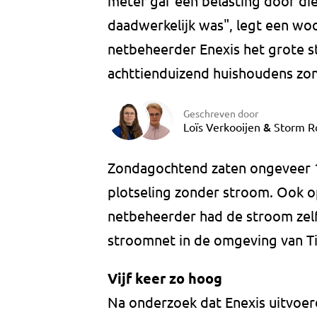
meter gaf een belasting door die 
daadwerkelijk was", legt een wo
netbeheerder Enexis het grote s
achttienduizend huishoudens zo
Geschreven door
&
Loïs Verkooijen
Storm R
Zondagochtend zaten ongeveer 1
plotseling zonder stroom. Ook op
netbeheerder had de stroom zelf
stroomnet in de omgeving van Ti
Vijf keer zo hoog
Na onderzoek dat Enexis uitvoerd