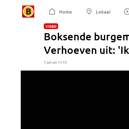
Home
Lokaal
VIDEO
Boksende burgem
Verhoeven uit: 'I
7 juli om 11:15