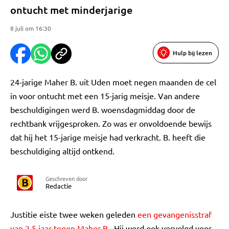
ontucht met minderjarige
8 juli om 16:30
Hulp bij lezen
24-jarige Maher B. uit Uden moet negen maanden de cel
in voor ontucht met een 15-jarig meisje. Van andere
beschuldigingen werd B. woensdagmiddag door de
rechtbank vrijgesproken. Zo was er onvoldoende bewijs
dat hij het 15-jarige meisje had verkracht. B. heeft die
beschuldiging altijd ontkend.
Geschreven door
Redactie
Justitie eiste twee weken geleden
een gevangenisstraf
van 2,5 jaar tegen Maher B.
. Hij werd ook vervolgd voor