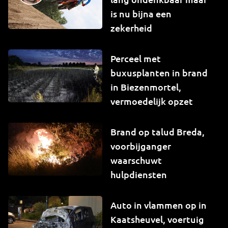
is nu bijna een
zekerheid
Perceel met
buxusplanten in brand
in Biezenmortel,
vermoedelijk opzet
Brand op talud Breda,
voorbijganger
waarschuwt
hulpdiensten
Auto in vlammen op in
Kaatsheuvel, voertuig