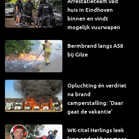
Arrestatieteam valt
huis in Eindhoven
binnen en vindt
mogelijk vuurwapen
Bermbrand langs A58
bij Gilze
Opluchting én verdriet
na brand
camperstalling: ‘Daar
gaat de vakantie’
WK-titel Herlings leek
lang ondenkbaar maar