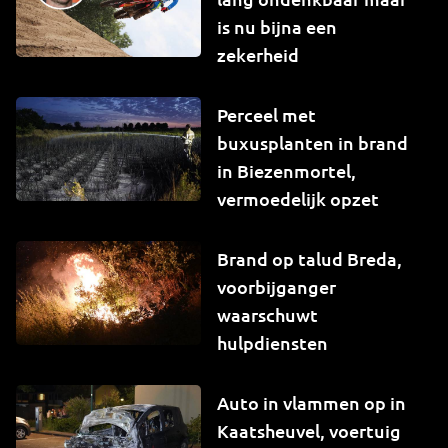
is nu bijna een
zekerheid
Perceel met
buxusplanten in brand
in Biezenmortel,
vermoedelijk opzet
Brand op talud Breda,
voorbijganger
waarschuwt
hulpdiensten
Auto in vlammen op in
Kaatsheuvel, voertuig