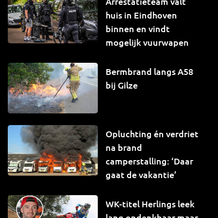
Arrestatieteam valt
huis in Eindhoven
binnen en vindt
mogelijk vuurwapen
Bermbrand langs A58
bij Gilze
Opluchting én verdriet
na brand
camperstalling: ‘Daar
gaat de vakantie’
WK-titel Herlings leek
lang ondenkbaar maar