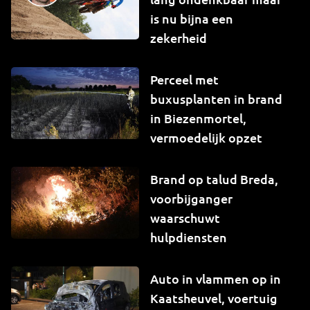
is nu bijna een
zekerheid
Perceel met
buxusplanten in brand
in Biezenmortel,
vermoedelijk opzet
Brand op talud Breda,
voorbijganger
waarschuwt
hulpdiensten
Auto in vlammen op in
Kaatsheuvel, voertuig