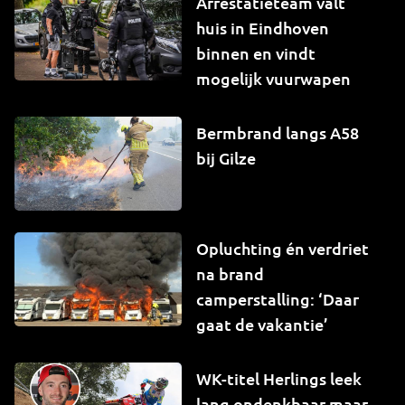
Arrestatieteam valt
huis in Eindhoven
binnen en vindt
mogelijk vuurwapen
Bermbrand langs A58
bij Gilze
Opluchting én verdriet
na brand
camperstalling: ‘Daar
gaat de vakantie’
WK-titel Herlings leek
lang ondenkbaar maar