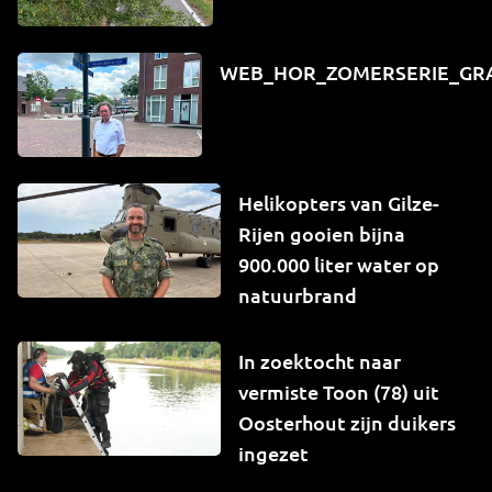
WEB_HOR_ZOMERSERIE_GR
Helikopters van Gilze-
Rijen gooien bijna
900.000 liter water op
natuurbrand
In zoektocht naar
vermiste Toon (78) uit
Oosterhout zijn duikers
ingezet