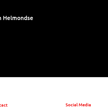
in Helmondse
Social Media
tact