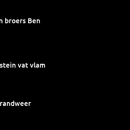
en broers Ben
stein vat vlam
 brandweer