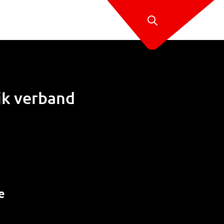
ijk verband
e