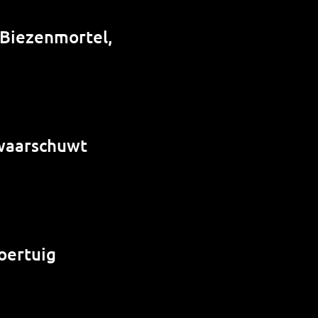
 Biezenmortel,
 waarschuwt
oertuig