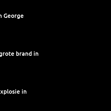
n George
grote brand in
xplosie in