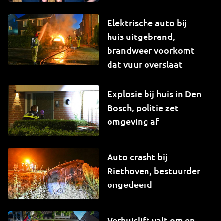
Elektrische auto bij
huis uitgebrand,
brandweer voorkomt
dat vuur overslaat
Explosie bij huis in Den
Bosch, politie zet
omgeving af
Auto crasht bij
Riethoven, bestuurder
ongedeerd
Verhuislift valt om en