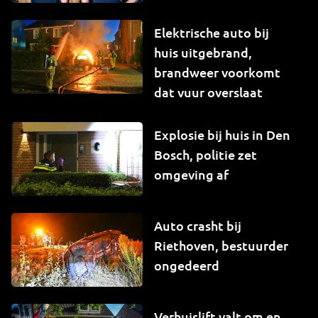
Elektrische auto bij
huis uitgebrand,
brandweer voorkomt
dat vuur overslaat
Explosie bij huis in Den
Bosch, politie zet
omgeving af
Auto crasht bij
Riethoven, bestuurder
ongedeerd
Verhuislift valt om en