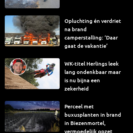
Opluchting én verdriet
na brand
camperstalling: ‘Daar
gaat de vakantie’
WK-titel Herlings leek
lang ondenkbaar maar
is nu bijna een
zekerheid
Perceel met
buxusplanten in brand
in Biezenmortel,
vermoedelijk opzet