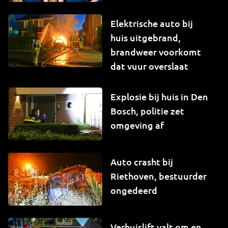
Elektrische auto bij
huis uitgebrand,
brandweer voorkomt
dat vuur overslaat
Explosie bij huis in Den
Bosch, politie zet
omgeving af
Auto crasht bij
Riethoven, bestuurder
ongedeerd
Verhuislift valt om en