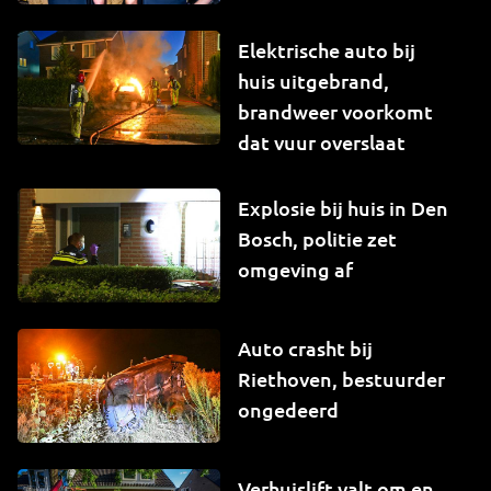
Elektrische auto bij
huis uitgebrand,
brandweer voorkomt
dat vuur overslaat
Explosie bij huis in Den
Bosch, politie zet
omgeving af
Auto crasht bij
Riethoven, bestuurder
ongedeerd
Verhuislift valt om en